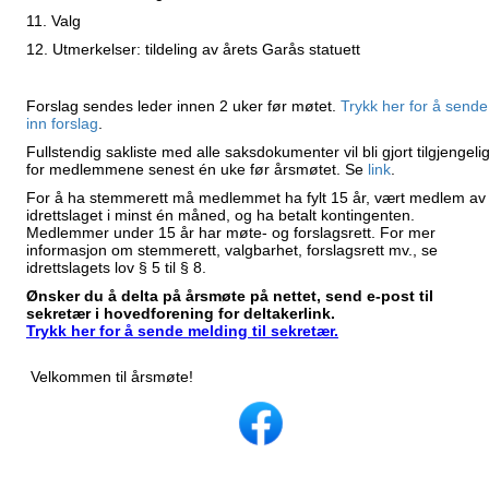
11. Valg
12. Utmerkelser: tildeling av årets Garås statuett
Forslag sendes leder innen 2 uker før møtet.
Trykk her for å sende
inn forslag
.
Fullstendig sakliste med alle saksdokumenter vil bli gjort tilgjengeli
for medlemmene senest én uke før årsmøtet. Se
link
.
For å ha stemmerett må medlemmet ha fylt 15 år, vært medlem av
idrettslaget i minst én måned, og ha betalt kontingenten.
Medlemmer under 15 år har møte- og forslagsrett. For mer
informasjon om stemmerett, valgbarhet, forslagsrett mv., se
idrettslagets lov § 5 til § 8.
Ønsker du å delta på årsmøte på nettet, send e-post til
sekretær i hovedforening for deltakerlink.
Trykk her for å sende melding til sekretær.
Velkommen til årsmøte!